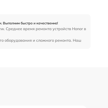
1645 р
2600 р
. Выполним быстро и качественно!
w. Среднее время ремонта устройств Honor в
990 р
ого оборудования и сложного ремонта. Наш
990 р
890 р
1490 р
3900 р