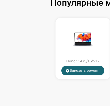
Популярные м
порта)
Замена USB порта
Замена звуковой карты
Замена микрофона
Замена оперативной памяти
Honor 14 i5/16/512
Заказать ремонт
Замена системы охлаждения
Замена термопасты
Замена шлейфа матрицы