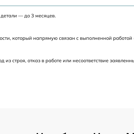
от 50 мин
 детали — до 3 месяцев.
от 30 мин
от 40 мин
ости, который напрямую связан с выполненной работой
от 50 мин
из строя, отказ в работе или несоответствие заявлен
от 40 мин
от 120 мин
от 60 мин
от 60 мин