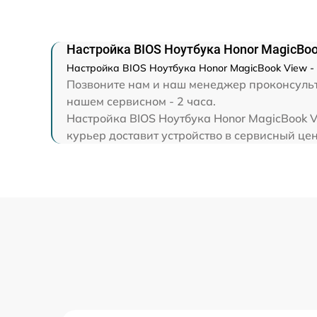
Замена экрана
Замена северного моста
Настройка BIOS Ноутбука Honor MagicBoo
Настройка BIOS Ноутбука Honor MagicBook View -
Позвоните нам и наш менеджер проконсульти
Восстановление данных
нашем сервисном - 2 часа.
Настройка BIOS Ноутбука Honor MagicBook V
Замена SSD
курьер доставит устройство в сервисный цен
Замена аккумулятора
Замена клавиатуры
Замена шим-контроллера