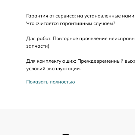
Замена жесткого диска
Гарантия от сервиса: на установленные нами
Установка драйверов
Что считается гарантийным случаем?
Замена вебкамеры
Для работ: Повторное проявление неисправн
запчасти).
Ремонт петель крышки
Для комплектующих: Преждевременный выход 
Настройка Wi-Fi
условий эксплуатации.
Показать полностью
Замена контроллера питания
Замена тачпада
Замена корпуса
Замена разъёмов (HDMI, DVI, Дисплей