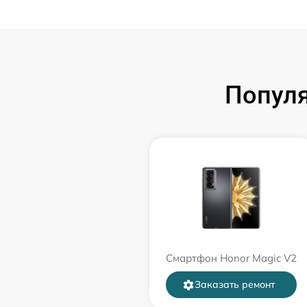
Попул
Смартфон Honor Magic V2
Заказать ремонт