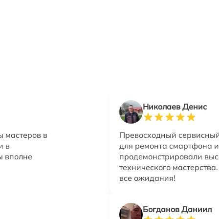
Николаев Денис
ы мастеров в
Превосходный сервисный 
и в
для ремонта смартфона и
ы вполне
продемонстрировали выс
технического мастерства
все ожидания!
Богданов Даниил