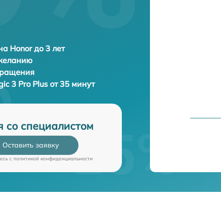
а Honor до 3 лет
 желанию
бращения
ic 3 Pro Plus от 35 минут
я со специалистом
Оставить заявку
есь c
политикой конфиденциальности