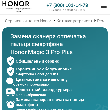
+7 (800) 101-14-79
Сервисный центр Honor
в
Ежедневно с 9:00 до 21:00
Перми
Сервисный центр Honor
Каталог устройств
Ремон
Замена сканера отпечатка
пальца смартфона
Honor Magic 3 Pro Plus
Официальный сервис
Гарантийное обслуживание
смартфона Honor до 3 лет
Диагностика за наш счет,
ремонт по желанию
Бесплатный выезд курьера
в день обращения
Замена сканера отпечатка пальца
смартфона
Honor Magic 3 Pro Plus от 35 минут